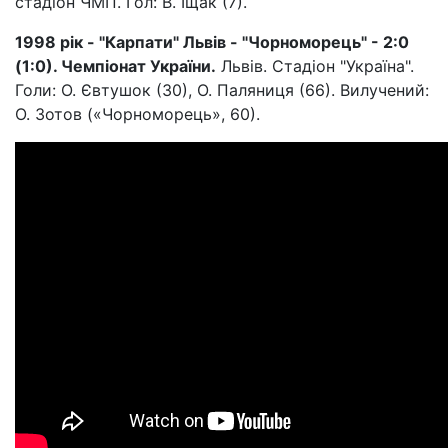
стадіон ЧМП. Гол: В. Іщак (7).
1998 рік - "Карпати" Львів - "Чорноморець" - 2:0
(1:0). Чемпіонат України.
Львів. Стадіон "Україна".
Голи: О. Євтушок (30), О. Паляниця (66). Вилучений:
О. Зотов («Чорноморець», 60).