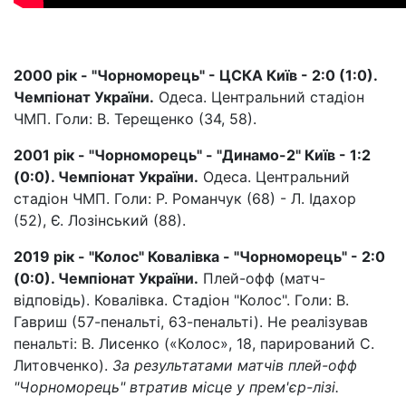
2000 рік - "Чорноморець" - ЦСКА Київ - 2:0 (1:0).
Чемпіонат України.
Одеса. Центральний стадіон
ЧМП. Голи: В. Терещенко (34, 58).
2001 рік - "Чорноморець" - "Динамо-2" Київ - 1:2
(0:0). Чемпіонат України.
Одеса. Центральний
стадіон ЧМП. Голи: Р. Романчук (68) - Л. Ідахор
(52), Є. Лозінський (88).
2019 рік - "Колос" Ковалівка - "Чорноморець" - 2:0
(0:0). Чемпіонат України.
Плей-офф (матч-
відповідь). Ковалівка. Стадіон "Колос". Голи: В.
Гавриш (57-пенальті, 63-пенальті). Не реалізував
пенальті: В. Лисенко («Колос», 18, парирований С.
Литовченко).
За результатами матчів плей-офф
"Чорноморець" втратив місце у прем'єр-лізі.