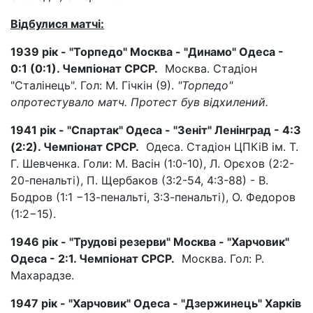
Відбулися матчі:
1939 р
ік
- "Торпедо" Москва - "Динамо" Одеса -
0:1 (0:1). Чемпіонат СРСР.
Москва. Стадіон
"Сталінець". Гол: М. Гічкін (9).
"Торпедо"
опротестувало матч. Протест був відхилений.
1941 рік - "Спартак" Одеса - "Зеніт" Ленінград - 4:3
(2:2). Чемпіонат СРСР.
Одеса. Стадіон ЦПКіВ ім. Т.
Г. Шевченка. Голи: М. Васін (1:0-10), Л. Орєхов (2:2-
20-пенальті), П. Щербаков (3:2-54, 4:3-88) - В.
Бодров (1:1 −13-пенальті, 3:3-пенальті), О. Федоров
(1:2−15).
1946 рік - "Трудові резерви" Москва - "Харчовик"
Одеса - 2:1. Чемпіонат СРСР.
Москва. Гол: Р.
Махарадзе.
1947 рік - "Харчовик" Одеса - "Дзержинець" Харків