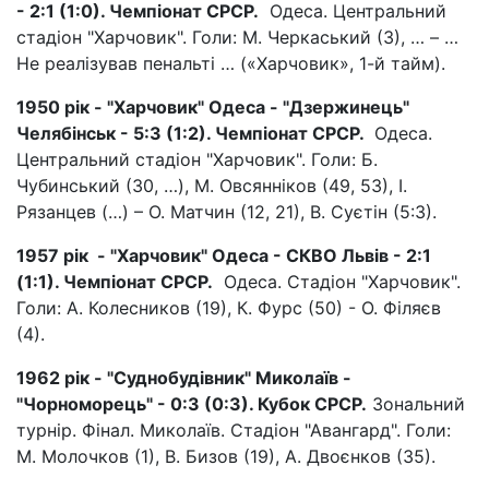
- 2:1 (1:0). Чемпіонат СРСР.
Одеса. Центральний
стадіон "Харчовик". Голи: М. Черкаський (3), … – …
Не реалізував пенальті … («Харчовик», 1-й тайм).
1950 рік - "Харчовик" Одеса - "Дзержинець"
Челябінськ - 5:3 (1:2). Чемпіонат СРСР.
Одеса.
Центральний стадіон "Харчовик". Голи: Б.
Чубинський (30, …), М. Овсянніков (49, 53), І.
Рязанцев (…) – О. Матчин (12, 21), В. Суєтін (5:3).
1957 рік - "Харчовик" Одеса - СКВО Львів - 2:1
(1:1). Чемпіонат СРСР.
Одеса. Стадіон "Харчовик".
Голи: А. Колесников (19), К. Фурс (50) - О. Філяєв
(4).
1962 рік - "Суднобудівник" Миколаїв -
"Чорноморець" - 0:3 (0:3). Кубок СРСР.
Зональний
турнір. Фінал. Миколаїв. Стадіон "Авангард". Голи:
М. Молочков (1), В. Бизов (19), А. Двоєнков (35).