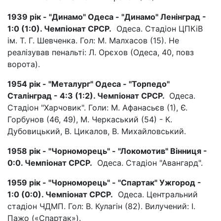
1939 рік - "Динамо" Одеса - "Динамо" Ленінград -
1:0 (1:0). Чемпіонат СРСР.
Одеса. Стадіон ЦПКіВ
ім. Т. Г. Шевченка. Гол: М. Малхасов (15). Не
реалізував пенальті: Л. Орєхов (Одеса, 40, повз
ворота).
1954 рік - "Металург" Одеса - "Торпедо"
Сталінград - 4:3 (1:2). Чемпіонат СРСР.
Одеса.
Стадіон "Харчовик". Голи: М. Афанасьєв (1), Є.
Горбунов (46, 49), М. Черкаський (54) - К.
Дубовицький, В. Цикалов, В. Михайловський.
1958 рік - "Чорноморець" - "Локомотив" Вінниця -
0:0. Чемпіонат СРСР.
Одеса. Стадіон "Авангард".
1959 рік - "Чорноморець" - "Спартак" Ужгород -
1:0 (0:0). Чемпіонат СРСР.
Одеса. Центральний
стадіон ЧДМП. Гол: В. Кулагін (82). Вилучений: І.
Пажо («Спартак»).