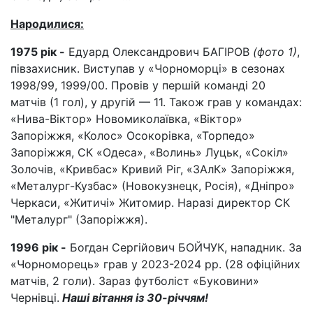
Народилися:
1975 рік -
Едуард Олександрович БАГІРОВ
(фото 1)
,
півзахисник. Виступав у «Чорноморці» в сезонах
1998/99, 1999/00. Провів у першій команді 20
матчів (1 гол), у другій — 11. Також грав у командах:
«Нива-Віктор» Новомиколаївка, «Віктор»
Запоріжжя, «Колос» Осокорівка, «Торпедо»
Запоріжжя, СК «Одеса», «Волинь» Луцьк, «Сокіл»
Золочів, «Кривбас» Кривий Ріг, «ЗАлК» Запоріжжя,
«Металург-Кузбас» (Новокузнецк, Росія), «Дніпро»
Черкаси, «Житичі» Житомир. Наразі директор СК
"Металург" (Запоріжжя).
1996 рік -
Богдан Сергійович БОЙЧУК, нападник. За
«Чорноморець» грав у 2023-2024 рр. (28 офіційних
матчів, 2 голи). Зараз футболіст «Буковини»
Чернівці.
Наші вітання із 30-річчям!