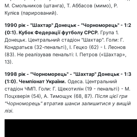
М. Смольников (штанга), Т. Аббасов (мимо), Р.
Кулієв (парирований).
1990 рік - "Шахтар" Донецьк - "Чорноморець" - 1:2
(0:1). Кубок Федерації футболу СРСР.
Група 1.
Донецьк. Центральний стадіон "Шахтар". Голи: Г.
Кондратьєв (32-пенальті), І. Гецко (62) - І. Леонов
(83). Не реалізував пенальті: І. Петров («Шахтар»,
13).
1998 рік - "Чорноморець" - "Шахтар" Донецьк - 1:3
(1:0). Чемпіонат України.
Одеса. Центральний
стадіон ЧМП. Голи: Г. Щекотилін (19 - пенальті) - М.
Поцхверія (54), А. Тимощук (68, 87).
Після цієї гри
"Чорноморець" втратив шанси залишитися у вищій
лізі.