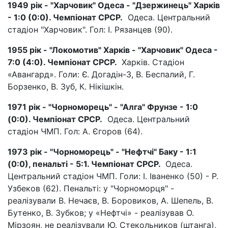
1949 рік - "Харчовик" Одеса - "Дзержинець" Харків
- 1:0 (0:0). Чемпіонат СРСР.
Одеса. Центральний
стадіон "Харчовик". Гол: І. Рязанцев (90).
1955 рік - "Локомотив" Харків - "Харчовик" Одеса -
7:0 (4:0). Чемпіонат СРСР.
Харків. Стадіон
«Авангард». Голи: Є. Догадін-3, В. Беспалий, Г.
Борзенко, В. Зуб, К. Нікішкін.
1971 рік - "Чорноморець" - "Алга" Фрунзе - 1:0
(0:0). Чемпіонат СРСР.
Одеса. Центральний
стадіон ЧМП. Гол: А. Єгоров (64).
1973 рік - "Чорноморець" - "Нефтчі" Баку - 1:1
(0:0), пенальті - 5:1. Чемпіонат СРСР.
Одеса.
Центральний стадіон ЧМП. Голи: І. Іваненко (50) - Р.
Узбеков (62). Пенальті: у "Чорноморця" -
реалізували В. Нечаєв, В. Боровиков, А. Шепель, В.
Бутенко, В. Зубков; у «Нефтчі» - реалізував О.
Мірзоян, не реалізували Ю. Стекольников (штанга),