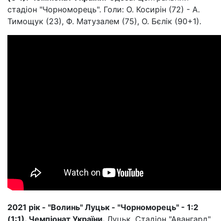
стадіон "Чорноморець". Голи: О. Косирін (72) - А.
Тимощук (23), Ф. Матузалем (75), О. Бєлік (90+1).
2021 рік - "Волинь" Луцьк - "Чорноморець" - 1:2
(1:1). Чемпіонат України.
Луцьк. Стадіон "Авангард".