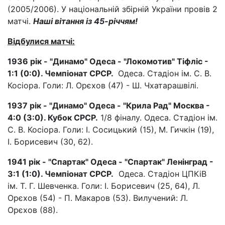
(2005/2006). У національній збірній України провів 2
матчі.
Наші вітання із 45-річчям!
Відбулися матчі:
1936 рік - "Динамо" Одеса - "Локомотив" Тіфліс -
1:1 (0:0). Чемпіонат СРСР.
Одеса. Стадіон ім. С. В.
Косіора. Голи: Л. Орєхов (47) - Ш. Чхатарашвілі.
1937 рік - "Динамо" Одеса - "Крила Рад" Москва -
4:0 (3:0). Кубок СРСР.
1/8 фіналу. Одеса. Стадіон ім.
С. В. Косіора. Голи: І. Сосицький (15), М. Гичкін (19),
І. Борисевич (30, 62).
1941 рік - "Спартак" Одеса - "Спартак" Ленінград -
3:1 (1:0). Чемпіонат СРСР.
Одеса. Стадіон ЦПКіВ
ім. Т. Г. Шевченка. Голи: І. Борисевич (25, 64), Л.
Орєхов (54) - П. Макаров (53). Вилучений: Л.
Орєхов (88).