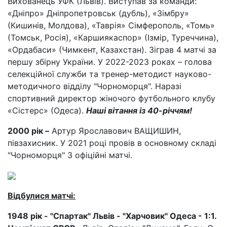
Вихованець УФК (Львів). Виступав за команди:
«Дніпро» Дніпропетровськ (дубль), «Зімбру»
(Кишинів, Молдова), «Таврія» Сімферополь, «Томь»
(Томськ, Росія), «Каршиякаспор» (Ізмір, Туреччина),
«Ордабаси» (Чимкент, Казахстан). Зіграв 4 матчі за
першу збірну України. У 2022-2023 роках – голова
селекційної служби та тренер-методист науково-
методичного відділу "Чорноморця". Наразі
спортивний директор жіночого футбольного клубу
«Сістерс» (Одеса).
Наші вітання із 40-річчям!
2000 рік –
Артур Ярославович ВАЩИШИН,
півзахисник. У 2021 році провів в основному складі
"Чорноморця" 3 офіційні матчі.
Відбулися матчі:
1948 рік - "Спартак" Львів - "Харчовик" Одеса - 1:1.