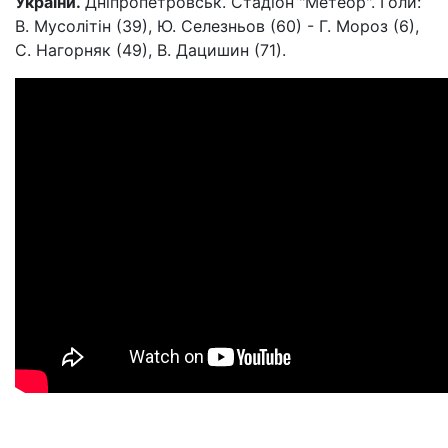
України.
Дніпропетровськ. Стадіон "Метеор". Голи:
В. Мусолітін (39), Ю. Селезньов (60) - Г. Мороз (6),
С. Нагорняк (49), В. Дацишин (71).