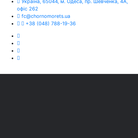
Україна, 65044, м. Одеса, пр. Шевченка, 4А,
офіс 262
fc@chornomorets.ua
+38 (048) 788-19-36