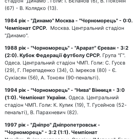
стадіон "Динамо". Голи: І. Бєланов (6), В. Поконін
(67) - В. Колядко (13).
1984 рік - "Динамо" Москва - "Чорноморець" - 0:0.
Чемпіонат СРСР.
Москва. Центральний стадіон
"Динамо".
1988 рік - "Чорноморець" - "Арарат" Єреван - 3:2
(2:0). Кубок Федерації футболу СРСР.
Група "Г".
Одеса. Центральний стадіон ЧМП. Голи: С. Гусєв
(29), Г. Перепаденко (34), О. Імреков (80) - Є.
Сукіасян (56), А. Тоноян (90-пенальті).
1994 рік - "Чорноморець" - "Нива" Вінниця - 3:0
(1:0). Чемпіонат України.
Одеса. Центральний
стадіон ЧМП. Голи: К. Кулик (19), Т. Гусейнов (52-
пенальті), В. Парахневич (82).
1997 рік - "Дніпро" Дніпропетровськ -
"Чорноморець" - 3:2 (1:1). Чемпіонат