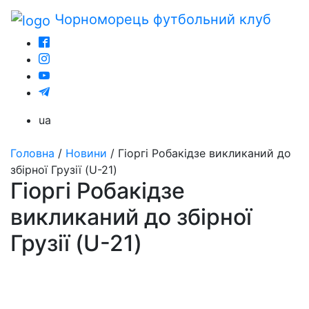
Чорноморець
футбольний клуб
ua
Головна
/
Новини
/
Гіоргі Робакідзе викликаний до
збірної Грузії (U-21)
Гіоргі Робакідзе
викликаний до збірної
Грузії (U-21)