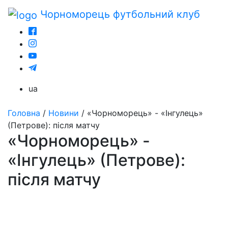
Чорноморець
футбольний клуб
ua
Головна
/
Новини
/
«Чорноморець» - «Інгулець»
(Петрове): після матчу
«Чорноморець» -
«Інгулець» (Петрове):
після матчу