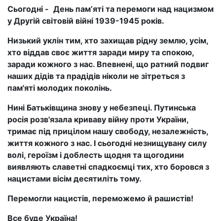
Сьогодні -
День памʼяті та перемоги над нацизмом
у Другій світовій війні 1939-1945 років.
Низький уклін тим, хто захищав рідну землю, усім,
хто віддав своє життя заради миру та спокою,
заради кожного з нас. Впевнені, що ратний подвиг
наших дідів та прадідів ніколи не зітреться з
пам'яті молодих поколінь.
Нині Батьківщина знову у небезпеці. Путинська
росія розв'язала криваву війну проти України,
тримає під прицілом нашу свободу, незалежність,
життя кожного з нас. І сьогодні незнищувану силу
волі, героїзм і доблесть щодня та щогодини
виявляють славетні спадкоємці тих, хто боровся з
нацистами вісім десятиліть тому.
Перемогли нацистів, переможемо й рашистів!
Все буде Україна!